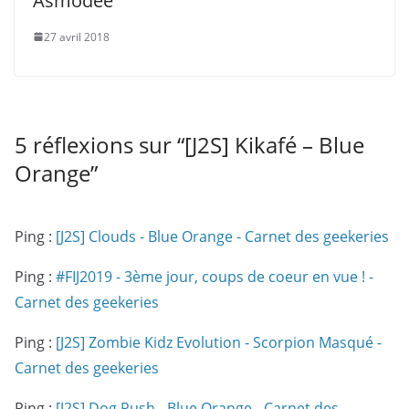
Asmodee
27 avril 2018
5 réflexions sur “
[J2S] Kikafé – Blue
Orange
”
Ping :
[J2S] Clouds - Blue Orange - Carnet des geekeries
Ping :
#FIJ2019 - 3ème jour, coups de coeur en vue ! -
Carnet des geekeries
Ping :
[J2S] Zombie Kidz Evolution - Scorpion Masqué -
Carnet des geekeries
Ping :
[J2S] Dog Rush - Blue Orange - Carnet des