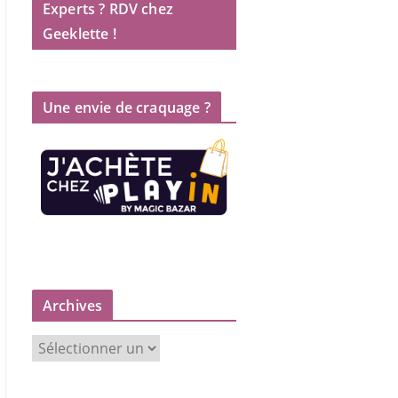
Experts ? RDV chez
Geeklette !
Une envie de craquage ?
Archives
A
r
c