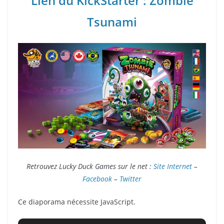
Lien du KickStarter : Zombie
Tsunami
Retrouvez Lucky Duck Games sur le net :
Site Internet
–
Facebook
–
Twitter
Ce diaporama nécessite JavaScript.