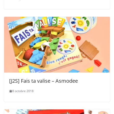
[J2S] Fais ta valise – Asmodee
8 octobre 2018