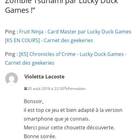
Zombie Tsunami par Lucky Duck
Games !
”
Ping :
Fruit Ninja - Card Master par Lucky Duck Games
[KS EN COURS] - Carnet des geekeries
Ping :
[KS] Chronicles of Crime - Lucky Duck Games -
Carnet des geekeries
Violetta Lacoste
20 août 2018 à 22:30
Permalien
Bonsoir,
il est top ce jeu et bien adapté à la version
smartphone que je connais.
Merci pour cette chouette découverte.
Bonne soirée.