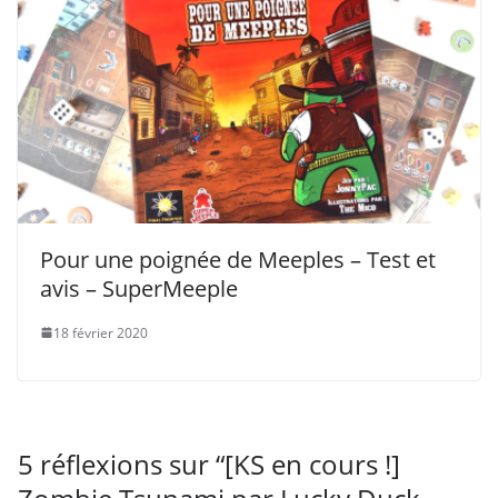
Pour une poignée de Meeples – Test et
avis – SuperMeeple
18 février 2020
5 réflexions sur “
[KS en cours !]