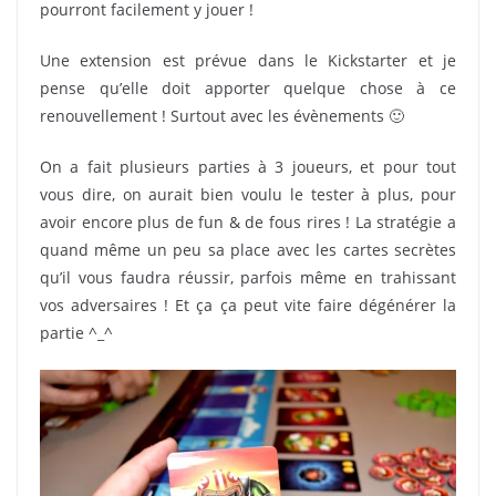
pourront facilement y jouer !
Une extension est prévue dans le Kickstarter et je
pense qu’elle doit apporter quelque chose à ce
renouvellement ! Surtout avec les évènements 🙂
On a fait plusieurs parties à 3 joueurs, et pour tout
vous dire, on aurait bien voulu le tester à plus, pour
avoir encore plus de fun & de fous rires ! La stratégie a
quand même un peu sa place avec les cartes secrètes
qu’il vous faudra réussir, parfois même en trahissant
vos adversaires ! Et ça ça peut vite faire dégénérer la
partie ^_^