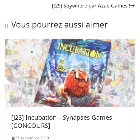
[J2S] Spywhere par Azao Games !
Vous pourrez aussi aimer
[J2S] Incubation – Synapses Games
[CONCOURS]
27 septembre 2019