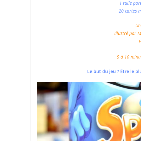
1 tuile por
20 cartes m
Un
Illustré par 
P
5 à 10 minut
Le but du jeu ? Être le p