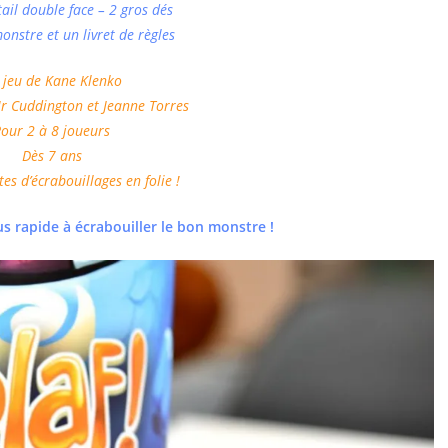
tail double face – 2 gros dés
onstre et un livret de règles
 jeu de Kane Klenko
Mr Cuddington et Jeanne Torres
our 2 à 8 joueurs
Dès 7 ans
es d’écrabouillages en folie !
lus rapide à écrabouiller le bon monstre !