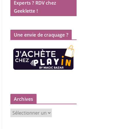
Experts ? RDV chez
Geeklette !
Une envie de craquage ?
Archives
A
r
c