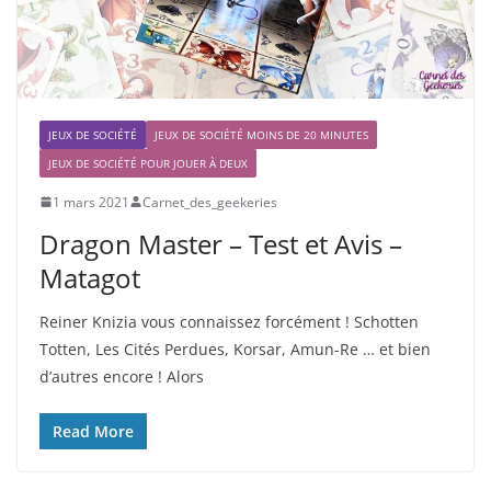
JEUX DE SOCIÉTÉ
JEUX DE SOCIÉTÉ MOINS DE 20 MINUTES
JEUX DE SOCIÉTÉ POUR JOUER À DEUX
1 mars 2021
Carnet_des_geekeries
Dragon Master – Test et Avis –
Matagot
Reiner Knizia vous connaissez forcément ! Schotten
Totten, Les Cités Perdues, Korsar, Amun-Re … et bien
d’autres encore ! Alors
Read More