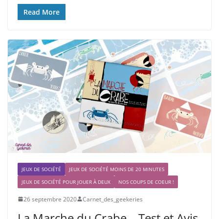
Read More
JEUX DE SOCIÉTÉ
JEUX DE SOCIÉTÉ MOINS DE 20 MINUTES
JEUX DE SOCIÉTÉ POUR JOUER À DEUX
NOS COUPS DE COEUR !
26 septembre 2020
Carnet_des_geekeries
La Marche du Crabe – Test et Avis