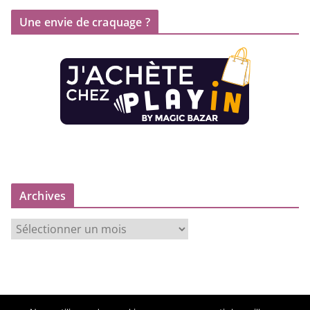
Une envie de craquage ?
Archives
A
r
c
h
i