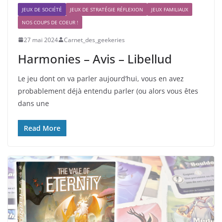
JEUX DE SOCIÉTÉ
JEUX DE STRATÉGIE RÉFLEXION
JEUX FAMILIAUX
NOS COUPS DE COEUR !
27 mai 2024
Carnet_des_geekeries
Harmonies – Avis – Libellud
Le jeu dont on va parler aujourd’hui, vous en avez
probablement déjà entendu parler (ou alors vous êtes
dans une
Read More