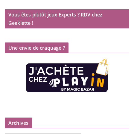
Vous êtes plutôt jeux Experts ? RDV chez
Geeklette !
Une envie de craquage ?
Archives