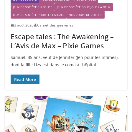
JEUX DE SOCIÉTÉ EN SOLO !
JEUX DE SOCIÉTÉ POUR JOUER À DEUX
JEUX DE SOCIÉTÉ POUR LES CASUALS
NOS COUPS DE COEUR !
3 août 2020
Carnet_des_geekeries
Escape tales : The Awakening –
L’Avis de Max – Pixie Games
Samuel, 35 ans, veuf de Jennifer (Jen pour les intimes),
dont la fille Lizy est dans le coma à l’hôpital.
Read More