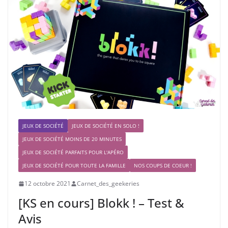
JEUX DE SOCIÉTÉ
JEUX DE SOCIÉTÉ EN SOLO !
JEUX DE SOCIÉTÉ MOINS DE 20 MINUTES
JEUX DE SOCIÉTÉ PARFAITS POUR L'APÉRO
JEUX DE SOCIÉTÉ POUR TOUTE LA FAMILLE
NOS COUPS DE COEUR !
12 octobre 2021
Carnet_des_geekeries
[KS en cours] Blokk ! – Test &
Avis