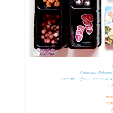
5 plateaux Châteaux 
50 jetons Coffre – 1 réserve de 4
1 d
Un je
Illu
P