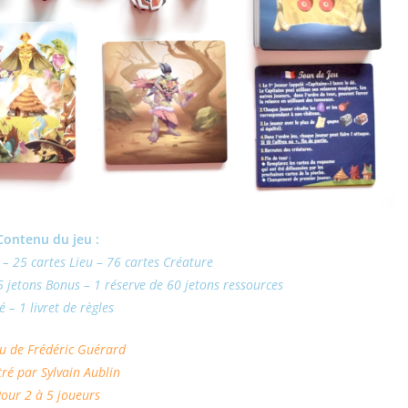
Contenu du jeu :
– 25 cartes Lieu – 76 cartes Créature
5 jetons Bonus – 1 réserve de 60 jetons ressources
é – 1 livret de règles
u de Frédéric Guérard
stré par Sylvain Aublin
our 2 à 5 joueurs