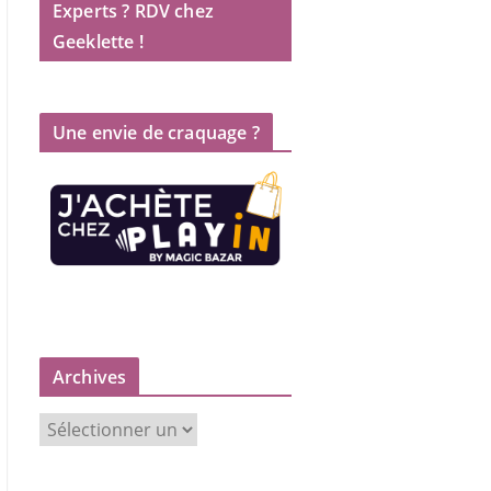
Experts ? RDV chez
Geeklette !
Une envie de craquage ?
Archives
A
r
c