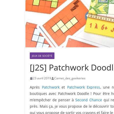
JEUX DE SOCIÉTÉ
[J2S] Patchwork Doodl
23 avril 2019
Carnet_des_geekeries
Après
Patchwork
et
Patchwork Express
, une n
boutiques avec Patchwork Doodle ! Pour être ho
m’empêcher de penser à
Second Chance
qui re
près. Mais ça, je vous propose de le découvrir t
qui vous propose de sortir vos crayons et faire l