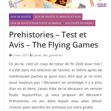
JEUX DE SOCIÉTÉ
JEUX DE SOCIÉTÉ 20 MINUTES ET PLUS
JEUX DE SOCIÉTÉ POUR TOUTE LA FAMILLE
NOS COUPS DE COEUR !
Prehistories – Test et
Avis – The Flying Games
2 mars 2021
Carnet_des_geekeries
Ce jeu là, c’est un coup de coeur de fin 2020 pour moi !
Il a été dans ma sélection de l’année, et même après de
nombreuses parties je peux vous dire que je ne m’en
lasse toujours pas ! Découvert en prototype il y a plus
d’un an et demi, j’avais hâte de le découvrir en version
finale. Aujourd’hui, je vous propose de découvrir
Prehistories, un jeu dans lequel vous allez devoir
chasser pour peindre les animaux sur votre grotte.