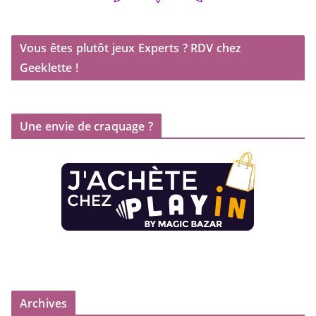
Vous êtes plutôt jeux Experts ? RDV chez
Geeklette !
Une envie de craquage ?
Archives