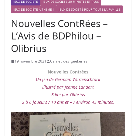
JEUX DE SOCIÉTÉ
JEUX DE SOCIÉTÉ 20 MINUTES ET PLUS
JEUX DE SOCIÉTÉ À THÈME !
JEUX DE SOCIÉTÉ POUR TOUTE LA FAMILLE
Nouvelles ContRées –
L’Avis de BDPhilou –
Olibrius
19 novembre 2021
Carnet_des_geekeries
Nouvelles Contrées
Un jeu de Germain Winzenschtark
Illustré par Jeanne Landart
Edité par Olibrius
2 à 6 joueurs / 10 ans et + / environ 45 minutes.