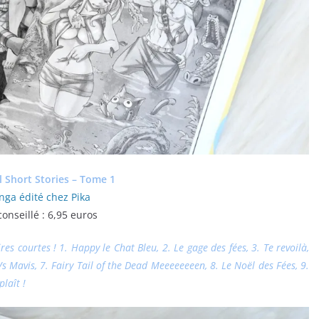
il Short Stories – Tome 1
ga édité chez Pika
conseillé : 6,95 euros
es courtes ! 1. Happy le Chat Bleu, 2. Le gage des fées, 3. Te revoilà,
Vs Mavis, 7. Fairy Tail of the Dead Meeeeeeeen, 8. Le Noël des Fées, 9.
laît !