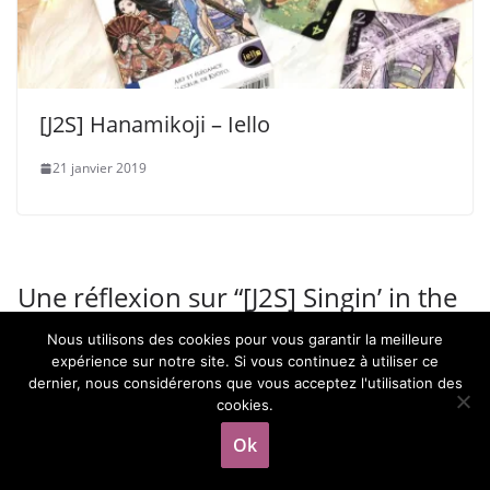
[J2S] Hanamikoji – Iello
21 janvier 2019
Une réflexion sur “
[J2S] Singin’ in the
Game – Fée Mumuz
”
Nous utilisons des cookies pour vous garantir la meilleure
expérience sur notre site. Si vous continuez à utiliser ce
dernier, nous considérerons que vous acceptez l'utilisation des
Anne Cresteaux
cookies.
Ok
5 décembre 2019 à 14:41
Permalien