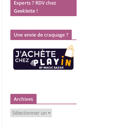
Experts ? RDV chez
Geeklette !
Une envie de craquage ?
Archives
A
r
c