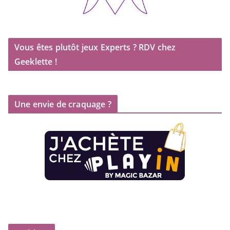
Vous êtes plutôt jeux Experts ? RDV chez
Geeklette !
Une envie de craquage ?