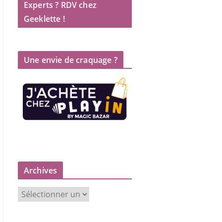
Experts ? RDV chez
Geeklette !
Une envie de craquage ?
Archives
A
r
c