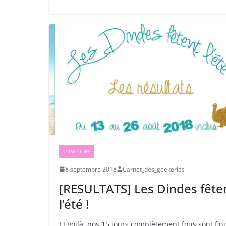
CONCOURS
8 septembre 2018
Carnet_des_geekeries
[RESULTATS] Les Dindes fête
l’été !
Et voilà, nos 15 jours complètement fous sont fini