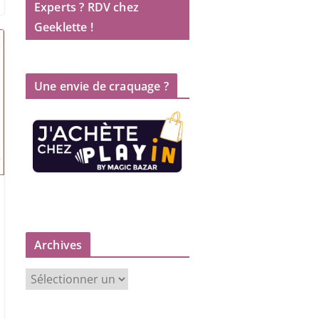
Experts ? RDV chez
Geeklette !
Une envie de craquage ?
Archives
A
r
c