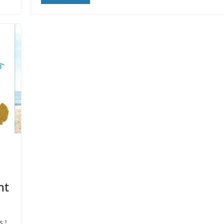
nt
s !