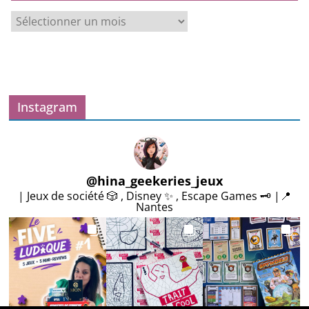
A
r
c
h
i
v
Instagram
e
s
@
hina_geekeries_jeux
| Jeux de société 🎲 , Disney ✨ , Escape Games 🗝️ |📍
Nantes