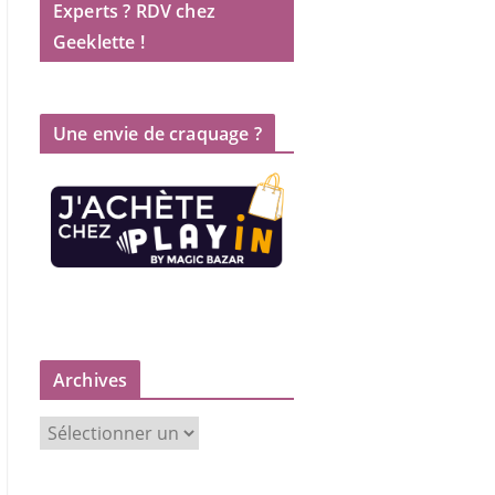
Experts ? RDV chez
Geeklette !
Une envie de craquage ?
Archives
A
r
c