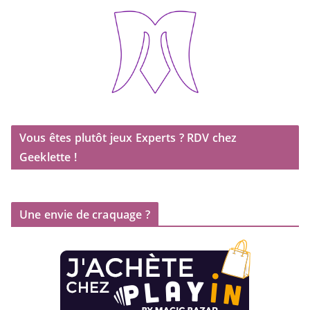
Vous êtes plutôt jeux Experts ? RDV chez
Geeklette !
Une envie de craquage ?