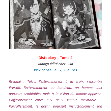
Distopiary – Tome 2
Manga édité chez Pika
Prix conseillé : 7,50 euros
Résumé : Tolza, l’exterminateur à la croix, rencontre
Ezerkill, l’exterminateur au bandeau, un homme aux
pouvoirs semblables mais à la vision du monde opposée.
L’affrontement entre eux deux semble inévitable …
Parrallèlement, le destin poursuit inéluctablement son