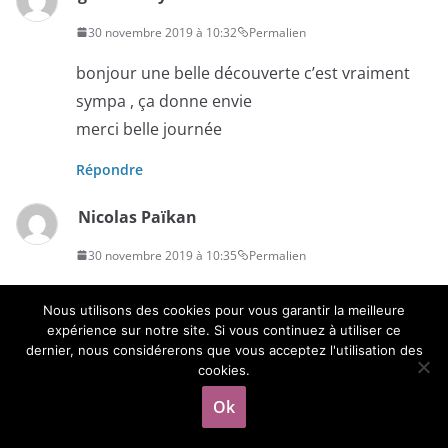
30 novembre 2019 à 10:32
Permalien
bonjour une belle découverte c’est vraiment
sympa , ça donne envie
merci belle journée
Répondre
Nicolas Païkan
30 novembre 2019 à 10:35
Permalien
Il a l’air bien sympa
Nous utilisons des cookies pour vous garantir la meilleure
expérience sur notre site. Si vous continuez à utiliser ce
Répondre
dernier, nous considérerons que vous acceptez l'utilisation des
cookies.
Elodie Langlet
Ok
30 novembre 2019 à 10:40
Permalien