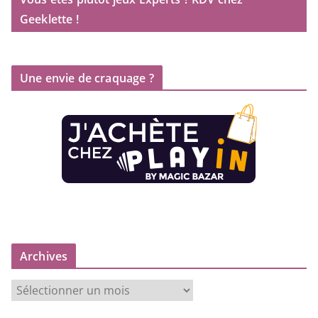
Geeklette !
Une envie de craquage ?
Archives
A
r