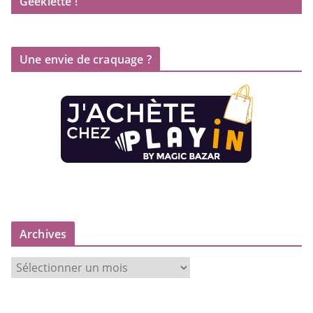
Geeklette !
Une envie de craquage ?
Archives
A
r
c