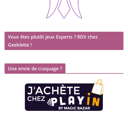
Vous êtes plutôt jeux Experts ? RDV chez
Geeklette !
Une envie de craquage ?