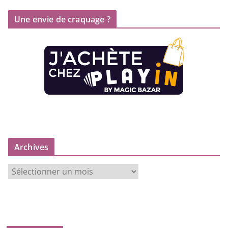
Une envie de craquage ?
Archives
A
r
c
h
i