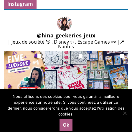
v
Instagram
e
s
@
hina_geekeries_jeux
| Jeux de société 🎲 , Disney ✨ , Escape Games 🗝️ |📍
Nantes
Nous utilisons des cookies pour vous garantir la meilleure
Plus de posts
expérience sur notre site. Si vous continuez à utiliser ce
dernier, nous considérerons que vous acceptez l'utilisation des
cookies.
Copyright © 2026
Carnet des geekeries
. Tous droits réservés.
Ok
Theme
ColorMag
par ThemeGrill. Propulsé par
WordPress
.