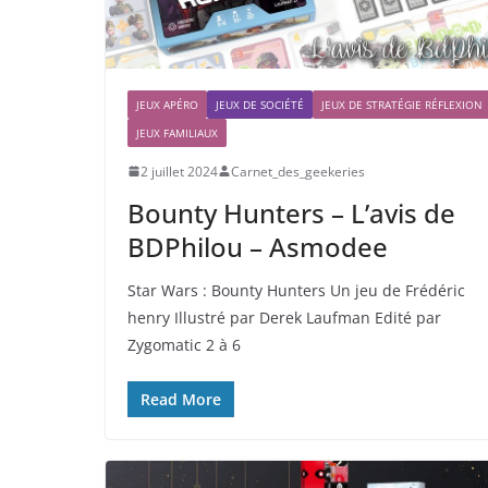
JEUX APÉRO
JEUX DE SOCIÉTÉ
JEUX DE STRATÉGIE RÉFLEXION
JEUX FAMILIAUX
2 juillet 2024
Carnet_des_geekeries
Bounty Hunters – L’avis de
BDPhilou – Asmodee
Star Wars : Bounty Hunters Un jeu de Frédéric
henry Illustré par Derek Laufman Edité par
Zygomatic 2 à 6
Read More