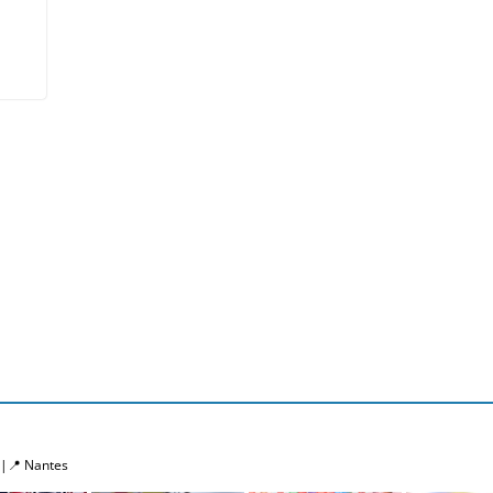
️ |📍 Nantes