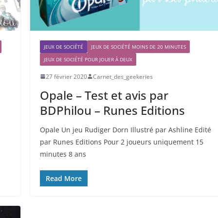
JEUX DE SOCIÉTÉ
JEUX DE SOCIÉTÉ MOINS DE 20 MINUTES
JEUX DE SOCIÉTÉ POUR JOUER À DEUX
27 février 2020
Carnet_des_geekeries
Opale – Test et avis par
BDPhilou – Runes Editions
Opale Un jeu Rudiger Dorn Illustré par Ashline Edité
par Runes Editions Pour 2 joueurs uniquement 15
minutes 8 ans
Read More