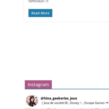
familiaux ! Il
Read More
Instagram
@
hina_geekeries_jeux
| Jeux de société 🎲 , Disney ✨ , Escape Games 🗝