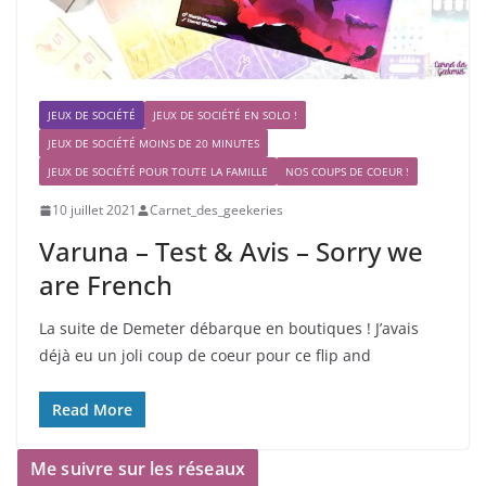
JEUX DE SOCIÉTÉ
JEUX DE SOCIÉTÉ EN SOLO !
JEUX DE SOCIÉTÉ MOINS DE 20 MINUTES
JEUX DE SOCIÉTÉ POUR TOUTE LA FAMILLE
NOS COUPS DE COEUR !
10 juillet 2021
Carnet_des_geekeries
Varuna – Test & Avis – Sorry we
are French
La suite de Demeter débarque en boutiques ! J’avais
déjà eu un joli coup de coeur pour ce flip and
Read More
Me suivre sur les réseaux