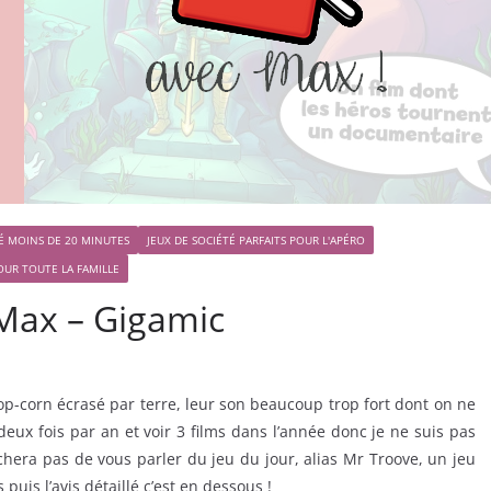
TÉ MOINS DE 20 MINUTES
JEUX DE SOCIÉTÉ PARFAITS POUR L'APÉRO
OUR TOUTE LA FAMILLE
 Max – Gigamic
pop-corn écrasé par terre, leur son beaucoup trop fort dont on ne
 deux fois par an et voir 3 films dans l’année donc je ne suis pas
era pas de vous parler du jeu du jour, alias Mr Troove, un jeu
puis l’avis détaillé c’est en dessous !