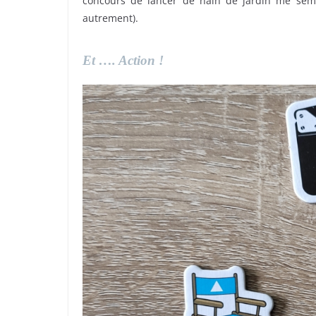
concours de lancer de nain de jardin me sembl
autrement).
Et …. Action !