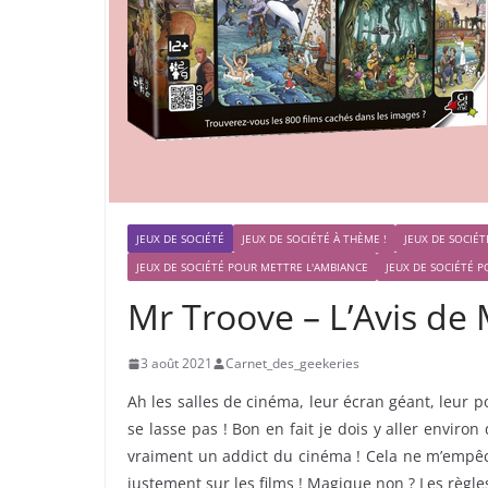
JEUX DE SOCIÉTÉ
JEUX DE SOCIÉTÉ À THÈME !
JEUX DE SOCIÉ
JEUX DE SOCIÉTÉ POUR METTRE L'AMBIANCE
JEUX DE SOCIÉTÉ P
Mr Troove – L’Avis de
3 août 2021
Carnet_des_geekeries
Ah les salles de cinéma, leur écran géant, leur 
se lasse pas ! Bon en fait je dois y aller environ
vraiment un addict du cinéma ! Cela ne m’empêch
justement sur les films ! Magique non ? Les règles 