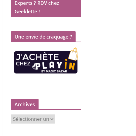
Experts ? RDV chez
Geeklette !
Une envie de craquage ?
Archives
A
r
c