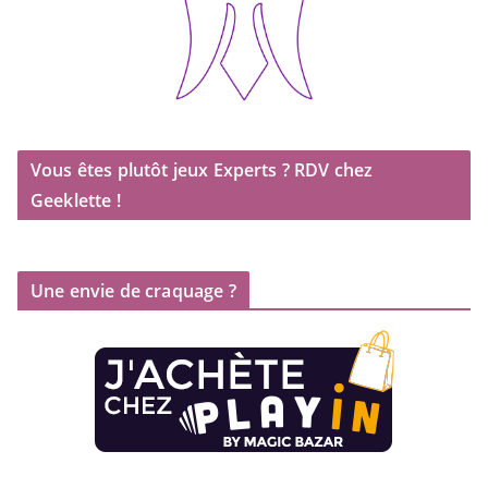
Vous êtes plutôt jeux Experts ? RDV chez
Geeklette !
Une envie de craquage ?