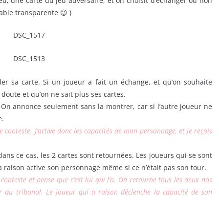
jeu, une carte du jeu adversaire, et on choisit d’échanger ou non
able transparente 😉 )
r sa carte. Si un joueur a fait un échange, et qu’on souhaite
n doute et qu’on ne sait plus ses cartes.
 On annonce seulement sans la montrer, car si l’autre joueur ne
e.
 conteste. J’active donc les capacités de mon personnage, et je reçois
dans ce cas, les 2 cartes sont retournées. Les joueurs qui se sont
a raison active son personnage même si ce n’était pas son tour.
 conteste et pense que c’est lui qui l’a. On retourne tous les deux nos
or au tribunal. Le joueur qui a raison déclenche la capacité de son