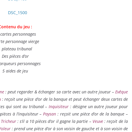
Contenu du jeu :
 cartes personnages
rte personnage vierge
1 plateau tribunal
Des pièces d’or
arqueurs personnages
5 aides de jeu
nne
: peut regarder & échanger sa carte avec un autre joueur –
Evêque
u
: reçoit une pièce d’or de la banque et peut échanger deux cartes de
ces qui sont au tribunal –
Inquisiteur
: désigne un autre joueur pour
ièces à l’inquisiteur –
Paysan
: reçoit une pièce d’or de la banque –
–
Tricheur
: s’il a 10 pièces d’or il gagne la partie –
Veuve
: reçoit de la
Voleur
: prend une pièce d’or à son voisin de gauche et à son voisin de