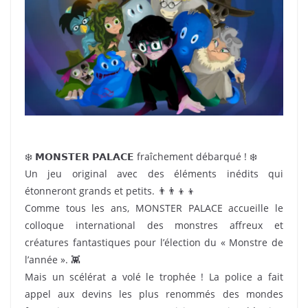
❄️ 𝗠𝗢𝗡𝗦𝗧𝗘𝗥 𝗣𝗔𝗟𝗔𝗖𝗘 fraîchement débarqué ! ❄️
Un jeu original avec des éléments inédits qui
étonneront grands et petits. 👨‍👨‍👦‍👦
Comme tous les ans, MONSTER PALACE accueille le
colloque international des monstres affreux et
créatures fantastiques pour l’élection du « Monstre de
l’année ». 👾
Mais un scélérat a volé le trophée ! La police a fait
appel aux devins les plus renommés des mondes