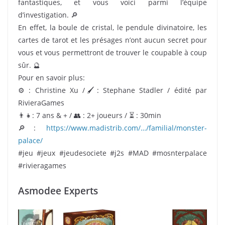
fantastiques, et vous voici parmi l’équipe
d’investigation. 🔎
En effet, la boule de cristal, le pendule divinatoire, les
cartes de tarot et les présages n’ont aucun secret pour
vous et vous permettront de trouver le coupable à coup
sûr. 🔮
Pour en savoir plus:
⚙ : Christine Xu /🖌: Stephane Stadler / édité par
RivieraGames
👨‍👧: 7 ans & + / 👥 : 2+ joueurs / ⏳ : 30min
🔎:
https://www.madistrib.com/…/familial/monster-
palace/
#jeu #jeux #jeudesociete #j2s #MAD #mosnterpalace
#rivieragames
Asmodee Experts