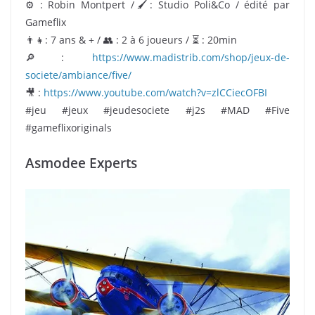
⚙ : Robin Montpert /🖌: Studio Poli&Co / édité par
Gameflix
👨‍👧: 7 ans & + / 👥 : 2 à 6 joueurs / ⏳ : 20min
🔎:
https://www.madistrib.com/shop/jeux-de-
societe/ambiance/five/
🎥 :
https://www.youtube.com/watch?v=zlCCiecOFBI
#jeu #jeux #jeudesociete #j2s #MAD #Five
#gameflixoriginals
Asmodee Experts