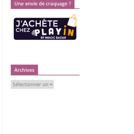
Une envie de craquage ?
Archives
A
r
c
h
i
v
e