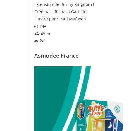
Extension de Bunny Kingdom !
Créé par : Richard Garfield
Illustré par : Paul Mafayon
🎂 14+
🕰 45mn
👥 2-4
Asmodee France