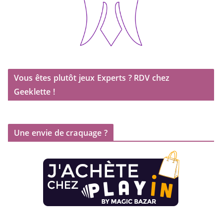
Vous êtes plutôt jeux Experts ? RDV chez
Geeklette !
Une envie de craquage ?