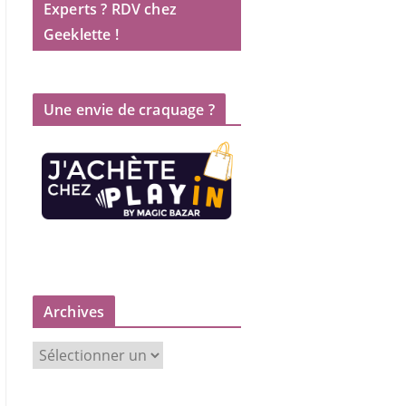
Experts ? RDV chez
Geeklette !
Une envie de craquage ?
Archives
A
r
c