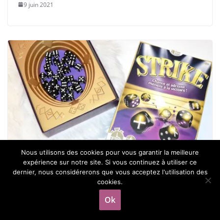
9 juin 2021
Nous utilisons des cookies pour vous garantir la meilleure
[J2S] Strike – Ravensburger
expérience sur notre site. Si vous continuez à utiliser ce
dernier, nous considérerons que vous acceptez l'utilisation des
cookies.
8 mars 2019
Ok