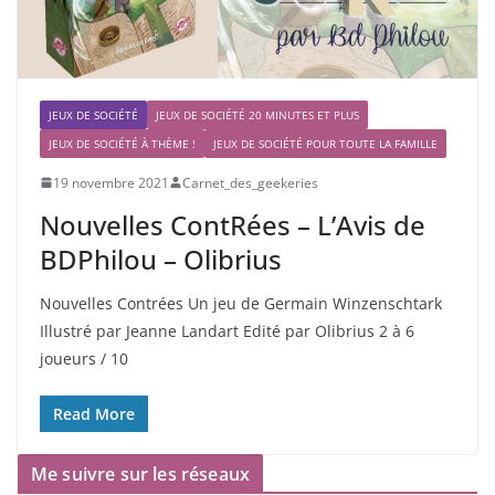
JEUX DE SOCIÉTÉ
JEUX DE SOCIÉTÉ 20 MINUTES ET PLUS
JEUX DE SOCIÉTÉ À THÈME !
JEUX DE SOCIÉTÉ POUR TOUTE LA FAMILLE
19 novembre 2021
Carnet_des_geekeries
Nouvelles ContRées – L’Avis de
BDPhilou – Olibrius
Nouvelles Contrées Un jeu de Germain Winzenschtark
Illustré par Jeanne Landart Edité par Olibrius 2 à 6
joueurs / 10
Read More
Me suivre sur les réseaux