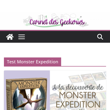
Passer
au
contenu
Test Monster Expedition