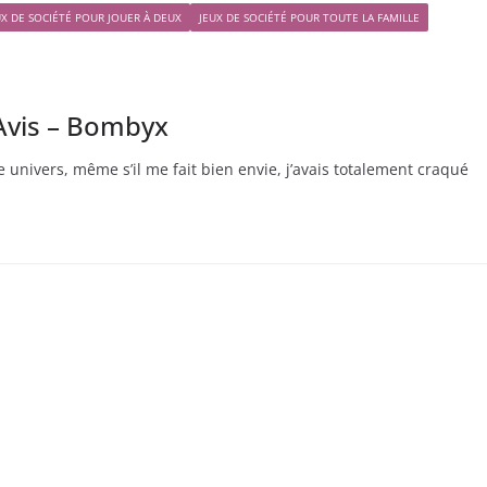
UX DE SOCIÉTÉ POUR JOUER À DEUX
JEUX DE SOCIÉTÉ POUR TOUTE LA FAMILLE
 Avis – Bombyx
e univers, même s’il me fait bien envie, j’avais totalement craqué