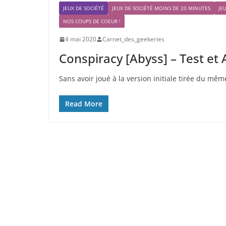
JEUX DE SOCIÉTÉ
JEUX DE SOCIÉTÉ MOINS DE 20 MINUTES
JE
NOS COUPS DE COEUR !
4 mai 2020
Carnet_des_geekeries
Conspiracy [Abyss] – Test et
Sans avoir joué à la version initiale tirée du mêm
Read More