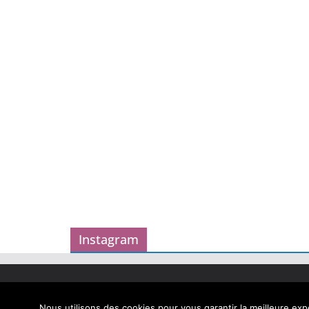
Instagram
Copyright © 2026
Carnet des geekeries
. Tous droits
Theme
ColorMag
par ThemeGrill. Propulsé par
Word
Nous utilisons des cookies pour vous garantir la meilleure expé