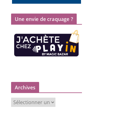
Une envie de craquage ?
Archives
A
r
c
h
i