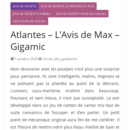
JEUX DE SOCIÉTÉ
JEUX DE SOCIÉTÉ 20 MINUTES ET PLUS
JEUX DE SOCIÉTÉ À THÈME !
JEUX DE SOCIÉTÉ POUR LES CASUALS
NOS COUPS DE COEUR !
Atlantes – L’Avis de Max –
Gigamic
7 octobre 2020
Carnet_des_geekeries
Mon obsession avec les poulpes n’est plus une surprise
pour personne. Ils sont intelligents, malins, mignons et
ne polluent pas la planète au point de la détruire.
L’univers sous-maritime m’attire donc beaucoup.
Pourtant, et tant mieux, il n’est pas surexploité. Le voir
développé dans un jeu de combo de cartes m’a tout de
suite convaincu de l’essayer et d’en parler. Un petit
point de mécanique original aura fini de me combler. Il
est l’heure de mettre votre plus beau maillot de bain et