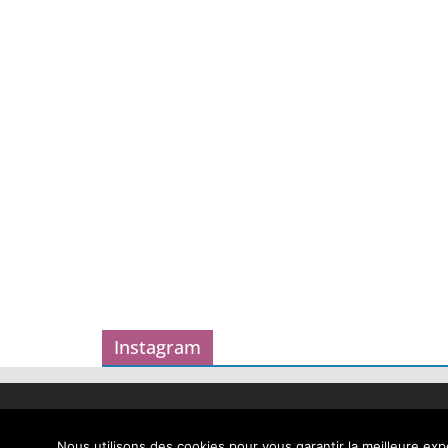
Instagram
Copyright © 2026
Carnet des geekeries
. Tous droits
Theme
ColorMag
par ThemeGrill. Propulsé par
Word
Nous utilisons des cookies pour vous garantir la meilleure expé