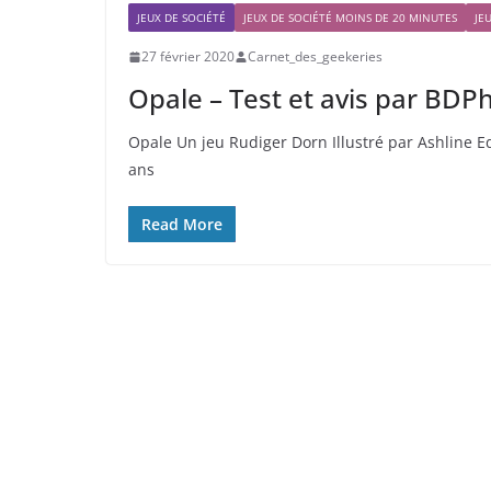
JEUX DE SOCIÉTÉ
JEUX DE SOCIÉTÉ MOINS DE 20 MINUTES
JE
27 février 2020
Carnet_des_geekeries
Opale – Test et avis par BDPh
Opale Un jeu Rudiger Dorn Illustré par Ashline 
ans
Read More