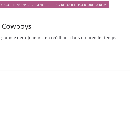
 DE SOCIÉTÉ MOINS DE 20 MINUTES
JEUX DE SOCIÉTÉ POUR JOUER À DEUX
ce Cowboys
a gamme deux joueurs, en rééditant dans un premier temps