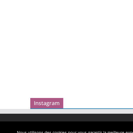
Instagram
Copyright © 2026
Carnet des geekeries
. Tous droits
Theme
ColorMag
par ThemeGrill. Propulsé par
Word
Nous utilisons des cookies pour vous garantir la meilleure expé