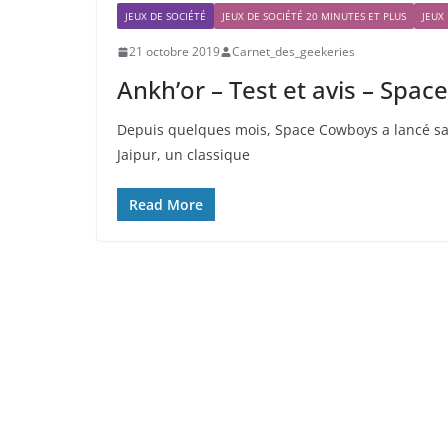
JEUX DE SOCIÉTÉ
JEUX DE SOCIÉTÉ 20 MINUTES ET PLUS
JEUX
21 octobre 2019
Carnet_des_geekeries
Ankh’or – Test et avis – Spa
Depuis quelques mois, Space Cowboys a lancé s
Jaipur, un classique
Read More