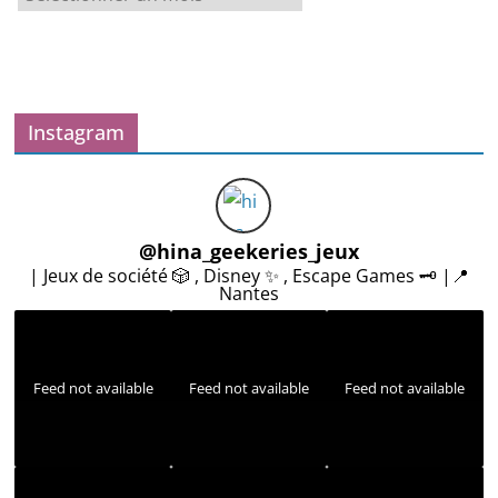
r
c
h
i
v
Instagram
e
s
@
hina_geekeries_jeux
| Jeux de société 🎲 , Disney ✨ , Escape Games 🗝️ |📍
Nantes
Feed not available
Feed not available
Feed not available