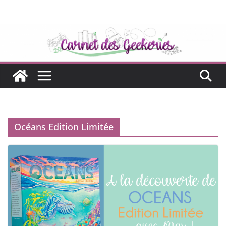
Passer
au
contenu
Océans Edition Limitée