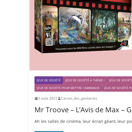
JEUX DE SOCIÉTÉ
JEUX DE SOCIÉTÉ À THÈME !
JEUX DE SOCIÉ
JEUX DE SOCIÉTÉ POUR METTRE L'AMBIANCE
JEUX DE SOCIÉTÉ P
3 août 2021
Carnet_des_geekeries
Mr Troove – L’Avis de Max – 
Ah les salles de cinéma, leur écran géant, leur p