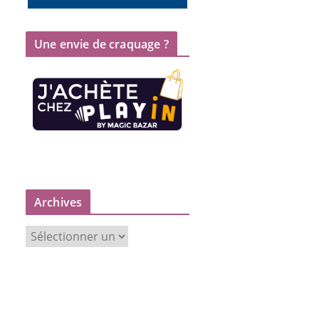
Une envie de craquage ?
Archives
A
r
c
h
i