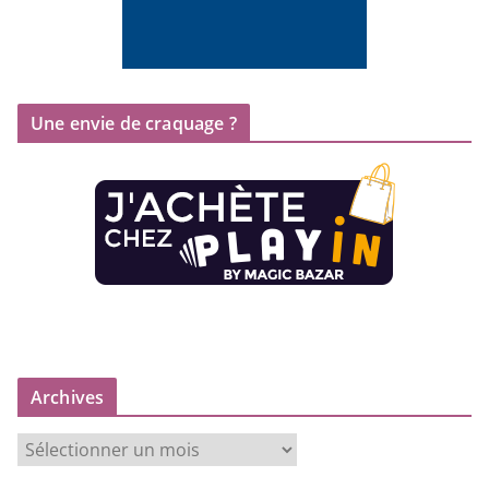
Une envie de craquage ?
Archives
A
r