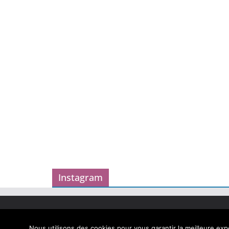
Instagram
Copyright © 2026
Carnet des geekeries
. Tous droits
Theme
ColorMag
par ThemeGrill. Propulsé par
Word
Nous utilisons des cookies pour vous garantir la meilleure expé