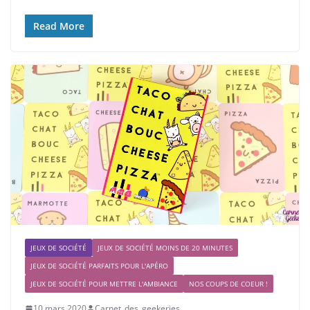
Read More
JEUX DE SOCIÉTÉ
JEUX DE SOCIÉTÉ MOINS DE 20 MINUTES
JEUX DE SOCIÉTÉ PARFAITS POUR L'APÉRO
JEUX DE SOCIÉTÉ POUR METTRE L'AMBIANCE
NOS COUPS DE COEUR !
10 mars 2020
Carnet_des_geekeries