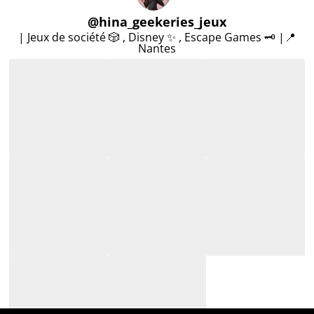
@
hina_geekeries_jeux
| Jeux de société 🎲 , Disney ✨ , Escape Games 🗝️ |📍
Nantes