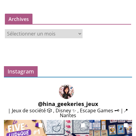
Archives
A
r
c
h
i
v
Instagram
e
s
@
hina_geekeries_jeux
| Jeux de société 🎲 , Disney ✨ , Escape Games 🗝️ |📍
Nantes